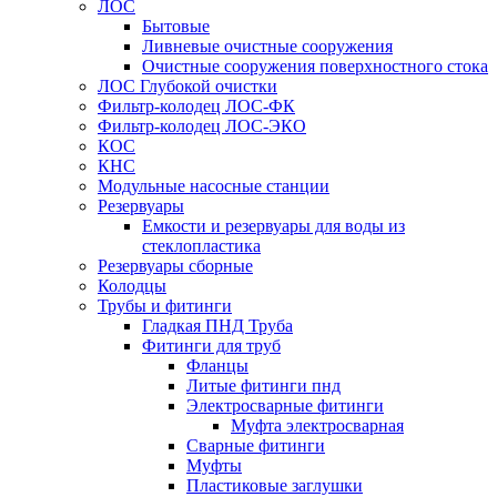
ЛОС
Бытовые
Ливневые очистные сооружения
Очистные сооружения поверхностного стока
ЛОС Глубокой очистки
Фильтр-колодец ЛОС-ФК
Фильтр-колодец ЛОС-ЭКО
КОС
КНС
Модульные насосные станции
Резервуары
Емкости и резервуары для воды из
стеклопластика
Резервуары сборные
Колодцы
Трубы и фитинги
Гладкая ПНД Труба
Фитинги для труб
Фланцы
Литые фитинги пнд
Электросварные фитинги
Муфта электросварная
Сварные фитинги
Муфты
Пластиковые заглушки