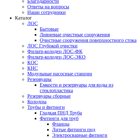
Благодарности
Ответы на вопросы
Наши сотрудники
Каталог
ЛОС
Бытовые
Ливневые очистные сооружения
Очистные сооружения поверхностного стока
ЛОС Глубокой очистки
Фильтр-колодец ЛОС-ФК
Фильтр-колодец ЛОС-ЭКО
КОС
КНС
Модульные насосные станции
Резервуары
Емкости и резервуары для воды из
стеклопластика
Резервуары сборные
Колодцы
Трубы и фитинги
Гладкая ПНД Труба
Фитинги для труб
Фланцы
Литые фитинги пнд
Электросварные фитинги