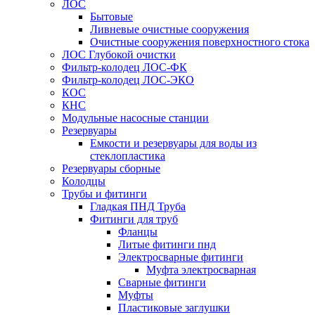
ЛОС
Бытовые
Ливневые очистные сооружения
Очистные сооружения поверхностного стока
ЛОС Глубокой очистки
Фильтр-колодец ЛОС-ФК
Фильтр-колодец ЛОС-ЭКО
КОС
КНС
Модульные насосные станции
Резервуары
Емкости и резервуары для воды из
стеклопластика
Резервуары сборные
Колодцы
Трубы и фитинги
Гладкая ПНД Труба
Фитинги для труб
Фланцы
Литые фитинги пнд
Электросварные фитинги
Муфта электросварная
Сварные фитинги
Муфты
Пластиковые заглушки