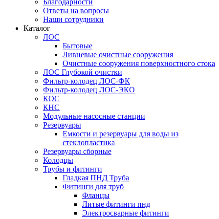
Благодарности
Ответы на вопросы
Наши сотрудники
Каталог
ЛОС
Бытовые
Ливневые очистные сооружения
Очистные сооружения поверхностного стока
ЛОС Глубокой очистки
Фильтр-колодец ЛОС-ФК
Фильтр-колодец ЛОС-ЭКО
КОС
КНС
Модульные насосные станции
Резервуары
Емкости и резервуары для воды из
стеклопластика
Резервуары сборные
Колодцы
Трубы и фитинги
Гладкая ПНД Труба
Фитинги для труб
Фланцы
Литые фитинги пнд
Электросварные фитинги