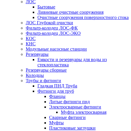
ЛОС
Бытовые
Ливневые очистные сооружения
Очистные сооружения поверхностного стока
ЛОС Глубокой очистки
Фильтр-колодец ЛОС-ФК
Фильтр-колодец ЛОС-ЭКО
КОС
КНС
Модульные насосные станции
Резервуары
Емкости и резервуары для воды из
стеклопластика
Резервуары сборные
Колодцы
Трубы и фитинги
Гладкая ПНД Труба
Фитинги для труб
Фланцы
Литые фитинги пнд
Электросварные фитинги
Муфта электросварная
Сварные фитинги
Муфты
Пластиковые заглушки