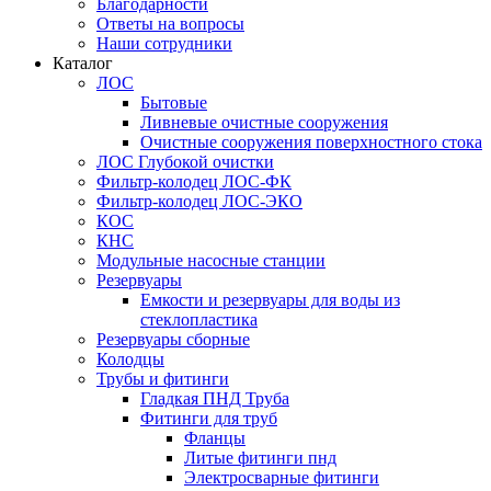
Благодарности
Ответы на вопросы
Наши сотрудники
Каталог
ЛОС
Бытовые
Ливневые очистные сооружения
Очистные сооружения поверхностного стока
ЛОС Глубокой очистки
Фильтр-колодец ЛОС-ФК
Фильтр-колодец ЛОС-ЭКО
КОС
КНС
Модульные насосные станции
Резервуары
Емкости и резервуары для воды из
стеклопластика
Резервуары сборные
Колодцы
Трубы и фитинги
Гладкая ПНД Труба
Фитинги для труб
Фланцы
Литые фитинги пнд
Электросварные фитинги