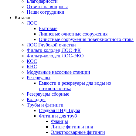
Благодарности
Ответы на вопросы
Наши сотрудники
Каталог
ЛОС
Бытовые
Ливневые очистные сооружения
Очистные сооружения поверхностного стока
ЛОС Глубокой очистки
Фильтр-колодец ЛОС-ФК
Фильтр-колодец ЛОС-ЭКО
КОС
КНС
Модульные насосные станции
Резервуары
Емкости и резервуары для воды из
стеклопластика
Резервуары сборные
Колодцы
Трубы и фитинги
Гладкая ПНД Труба
Фитинги для труб
Фланцы
Литые фитинги пнд
Электросварные фитинги