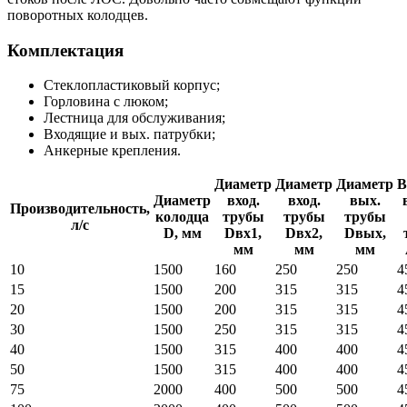
поворотных колодцев.
Комплектация
Стеклопластиковый корпус;
Горловина с люком;
Лестница для обслуживания;
Входящие и вых. патрубки;
Анкерные крепления.
Диаметр
Диаметр
Диаметр
В
Диаметр
вход.
вход.
вых.
Производительность,
колодца
трубы
трубы
трубы
л/с
D, мм
Dвх1,
Dвх2,
Dвых,
мм
мм
мм
10
1500
160
250
250
4
15
1500
200
315
315
4
20
1500
200
315
315
4
30
1500
250
315
315
4
40
1500
315
400
400
4
50
1500
315
400
400
4
75
2000
400
500
500
4