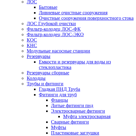
ЛОС
Бытовые
Ливневые очистные сооружения
Очистные сооружения поверхностного стока
ЛОС Глубокой очистки
Фильтр-колодец ЛОС-ФК
Фильтр-колодец ЛОС-ЭКО
КОС
КНС
Модульные насосные станции
Резервуары
Емкости и резервуары для воды из
стеклопластика
Резервуары сборные
Колодцы
Трубы и фитинги
Гладкая ПНД Труба
Фитинги для труб
Фланцы
Литые фитинги пнд
Электросварные фитинги
Муфта электросварная
Сварные фитинги
Муфты
Пластиковые заглушки