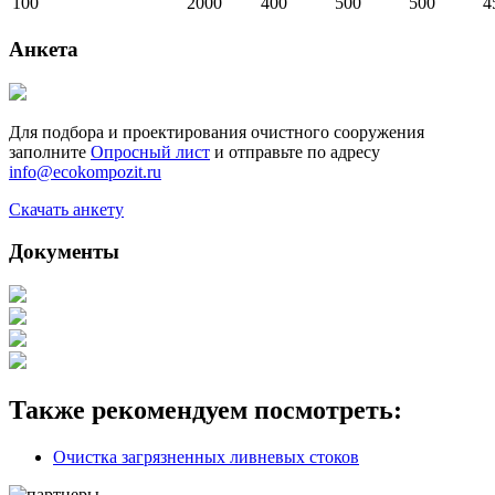
100
2000
400
500
500
4
Анкета
Для подбора и проектирования очистного сооружения
заполните
Опросный лист
и отправьте по адресу
info@ecokompozit.ru
Скачать анкету
Документы
Также рекомендуем посмотреть:
Очистка загрязненных ливневых стоков