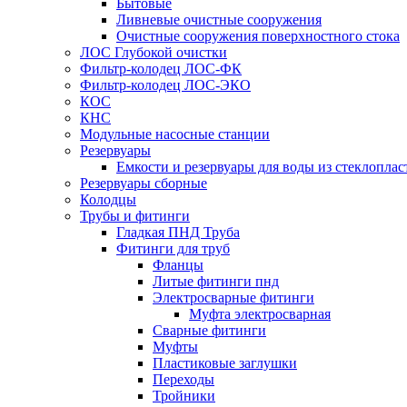
Бытовые
Ливневые очистные сооружения
Очистные сооружения поверхностного стока
ЛОС Глубокой очистки
Фильтр-колодец ЛОС-ФК
Фильтр-колодец ЛОС-ЭКО
КОС
КНС
Модульные насосные станции
Резервуары
Емкости и резервуары для воды из стеклоплас
Резервуары сборные
Колодцы
Трубы и фитинги
Гладкая ПНД Труба
Фитинги для труб
Фланцы
Литые фитинги пнд
Электросварные фитинги
Муфта электросварная
Сварные фитинги
Муфты
Пластиковые заглушки
Переходы
Тройники