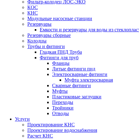
Фильтр-колодец ЛОС-ЭКО
КОС
КНС
Модульные насосные станции
Резервуары
Емкости и резервуары для воды из стеклоплас
Резервуары сборные
Колодцы
Трубы и фитинги
Гладкая ПНД Труба
Фитинги для труб
Фланцы
Литые фитинги пнд
Электросварные фитинги
Муфта электросварная
Сварные фитинги
Муфты
Пластиковые заглушки
Переходы
Тройники
Отводы
Услуги
Проектирование КНС
Проектирование водоснабжения
Расчет КНС