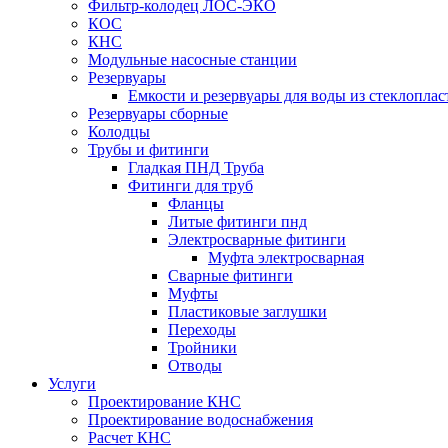
Фильтр-колодец ЛОС-ЭКО
КОС
КНС
Модульные насосные станции
Резервуары
Емкости и резервуары для воды из стеклоплас
Резервуары сборные
Колодцы
Трубы и фитинги
Гладкая ПНД Труба
Фитинги для труб
Фланцы
Литые фитинги пнд
Электросварные фитинги
Муфта электросварная
Сварные фитинги
Муфты
Пластиковые заглушки
Переходы
Тройники
Отводы
Услуги
Проектирование КНС
Проектирование водоснабжения
Расчет КНС