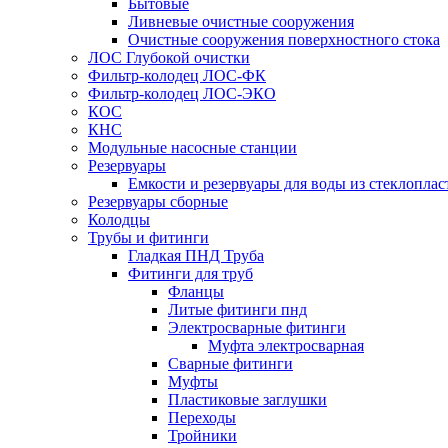
Бытовые
Ливневые очистные сооружения
Очистные сооружения поверхностного стока
ЛОС Глубокой очистки
Фильтр-колодец ЛОС-ФК
Фильтр-колодец ЛОС-ЭКО
КОС
КНС
Модульные насосные станции
Резервуары
Емкости и резервуары для воды из стеклоплас
Резервуары сборные
Колодцы
Трубы и фитинги
Гладкая ПНД Труба
Фитинги для труб
Фланцы
Литые фитинги пнд
Электросварные фитинги
Муфта электросварная
Сварные фитинги
Муфты
Пластиковые заглушки
Переходы
Тройники