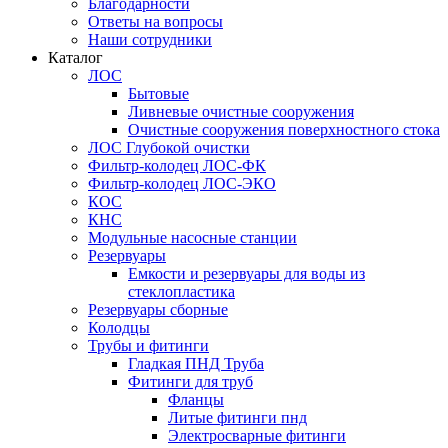
Благодарности
Ответы на вопросы
Наши сотрудники
Каталог
ЛОС
Бытовые
Ливневые очистные сооружения
Очистные сооружения поверхностного стока
ЛОС Глубокой очистки
Фильтр-колодец ЛОС-ФК
Фильтр-колодец ЛОС-ЭКО
КОС
КНС
Модульные насосные станции
Резервуары
Емкости и резервуары для воды из
стеклопластика
Резервуары сборные
Колодцы
Трубы и фитинги
Гладкая ПНД Труба
Фитинги для труб
Фланцы
Литые фитинги пнд
Электросварные фитинги