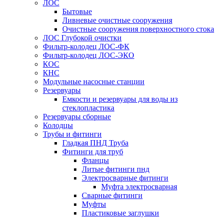
ЛОС
Бытовые
Ливневые очистные сооружения
Очистные сооружения поверхностного стока
ЛОС Глубокой очистки
Фильтр-колодец ЛОС-ФК
Фильтр-колодец ЛОС-ЭКО
КОС
КНС
Модульные насосные станции
Резервуары
Емкости и резервуары для воды из
стеклопластика
Резервуары сборные
Колодцы
Трубы и фитинги
Гладкая ПНД Труба
Фитинги для труб
Фланцы
Литые фитинги пнд
Электросварные фитинги
Муфта электросварная
Сварные фитинги
Муфты
Пластиковые заглушки