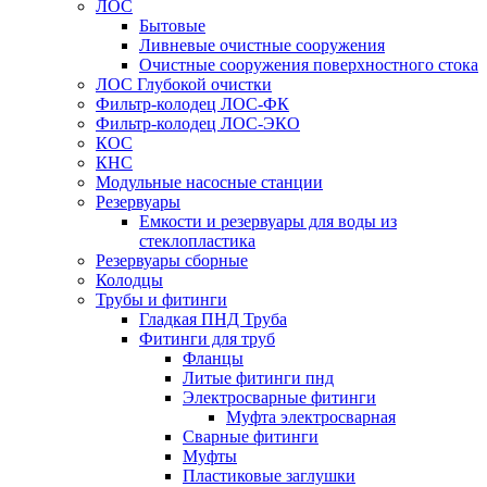
ЛОС
Бытовые
Ливневые очистные сооружения
Очистные сооружения поверхностного стока
ЛОС Глубокой очистки
Фильтр-колодец ЛОС-ФК
Фильтр-колодец ЛОС-ЭКО
КОС
КНС
Модульные насосные станции
Резервуары
Емкости и резервуары для воды из
стеклопластика
Резервуары сборные
Колодцы
Трубы и фитинги
Гладкая ПНД Труба
Фитинги для труб
Фланцы
Литые фитинги пнд
Электросварные фитинги
Муфта электросварная
Сварные фитинги
Муфты
Пластиковые заглушки