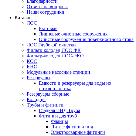
Благодарности
Ответы на вопросы
Наши сотрудники
Каталог
ЛОС
Бытовые
Ливневые очистные сооружения
Очистные сооружения поверхностного стока
ЛОС Глубокой очистки
Фильтр-колодец ЛОС-ФК
Фильтр-колодец ЛОС-ЭКО
КОС
КНС
Модульные насосные станции
Резервуары
Емкости и резервуары для воды из
стеклопластика
Резервуары сборные
Колодцы
Трубы и фитинги
Гладкая ПНД Труба
Фитинги для труб
Фланцы
Литые фитинги пнд
Электросварные фитинги