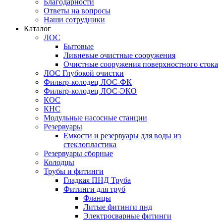
Благодарности
Ответы на вопросы
Наши сотрудники
Каталог
ЛОС
Бытовые
Ливневые очистные сооружения
Очистные сооружения поверхностного стока
ЛОС Глубокой очистки
Фильтр-колодец ЛОС-ФК
Фильтр-колодец ЛОС-ЭКО
КОС
КНС
Модульные насосные станции
Резервуары
Емкости и резервуары для воды из
стеклопластика
Резервуары сборные
Колодцы
Трубы и фитинги
Гладкая ПНД Труба
Фитинги для труб
Фланцы
Литые фитинги пнд
Электросварные фитинги