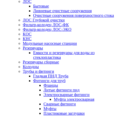
ЛОС
Бытовые
Ливневые очистные сооружения
Очистные сооружения поверхностного стока
ЛОС Глубокой очистки
Фильтр-колодец ЛОС-ФК
Фильтр-колодец ЛОС-ЭКО
КОС
КНС
Модульные насосные станции
Резервуары
Емкости и резервуары для воды из
стеклопластика
Резервуары сборные
Колодцы
Трубы и фитинги
Гладкая ПНД Труба
Фитинги для труб
Фланцы
Литые фитинги пнд
Электросварные фитинги
Муфта электросварная
Сварные фитинги
Муфты
Пластиковые заглушки