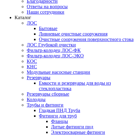
Благодарности
Ответы на вопросы
Наши сотрудники
Каталог
ЛОС
Бытовые
Ливневые очистные сооружения
Очистные сооружения поверхностного стока
ЛОС Глубокой очистки
Фильтр-колодец ЛОС-ФК
Фильтр-колодец ЛОС-ЭКО
КОС
КНС
Модульные насосные станции
Резервуары
Емкости и резервуары для воды из
стеклопластика
Резервуары сборные
Колодцы
Трубы и фитинги
Гладкая ПНД Труба
Фитинги для труб
Фланцы
Литые фитинги пнд
Электросварные фитинги