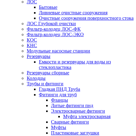
ЛОС
Бытовые
Ливневые очистные сооружения
Очистные сооружения поверхностного стока
ЛОС Глубокой очистки
Фильтр-колодец ЛОС-ФК
Фильтр-колодец ЛОС-ЭКО
КОС
КНС
Модульные насосные станции
Резервуары
Емкости и резервуары для воды из
стеклопластика
Резервуары сборные
Колодцы
Трубы и фитинги
Гладкая ПНД Труба
Фитинги для труб
Фланцы
Литые фитинги пнд
Электросварные фитинги
Муфта электросварная
Сварные фитинги
Муфты
Пластиковые заглушки