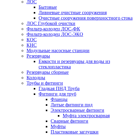
ЛОС
Бытовые
Ливневые очистные сооружения
Очистные сооружения поверхностного стока
ЛОС Глубокой очистки
Фильтр-колодец ЛОС-ФК
Фильтр-колодец ЛОС-ЭКО
КОС
КНС
Модульные насосные станции
Резервуары
Емкости и резервуары для воды из
стеклопластика
Резервуары сборные
Колодцы
Трубы и фитинги
Гладкая ПНД Труба
Фитинги для труб
Фланцы
Литые фитинги пнд
Электросварные фитинги
Муфта электросварная
Сварные фитинги
Муфты
Пластиковые заглушки