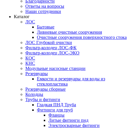
Благодарности
Ответы на вопросы
Наши сотрудники
Каталог
ЛОС
Бытовые
Ливневые очистные сооружения
Очистные сооружения поверхностного стока
ЛОС Глубокой очистки
Фильтр-колодец ЛОС-ФК
Фильтр-колодец ЛОС-ЭКО
КОС
КНС
Модульные насосные станции
Резервуары
Емкости и резервуары для воды из
стеклопластика
Резервуары сборные
Колодцы
Трубы и фитинги
Гладкая ПНД Труба
Фитинги для труб
Фланцы
Литые фитинги пнд
Электросварные фитинги