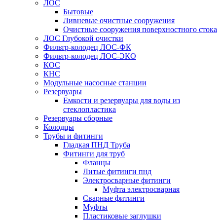
ЛОС
Бытовые
Ливневые очистные сооружения
Очистные сооружения поверхностного стока
ЛОС Глубокой очистки
Фильтр-колодец ЛОС-ФК
Фильтр-колодец ЛОС-ЭКО
КОС
КНС
Модульные насосные станции
Резервуары
Емкости и резервуары для воды из
стеклопластика
Резервуары сборные
Колодцы
Трубы и фитинги
Гладкая ПНД Труба
Фитинги для труб
Фланцы
Литые фитинги пнд
Электросварные фитинги
Муфта электросварная
Сварные фитинги
Муфты
Пластиковые заглушки