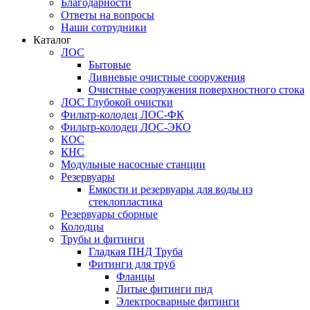
Благодарности
Ответы на вопросы
Наши сотрудники
Каталог
ЛОС
Бытовые
Ливневые очистные сооружения
Очистные сооружения поверхностного стока
ЛОС Глубокой очистки
Фильтр-колодец ЛОС-ФК
Фильтр-колодец ЛОС-ЭКО
КОС
КНС
Модульные насосные станции
Резервуары
Емкости и резервуары для воды из
стеклопластика
Резервуары сборные
Колодцы
Трубы и фитинги
Гладкая ПНД Труба
Фитинги для труб
Фланцы
Литые фитинги пнд
Электросварные фитинги