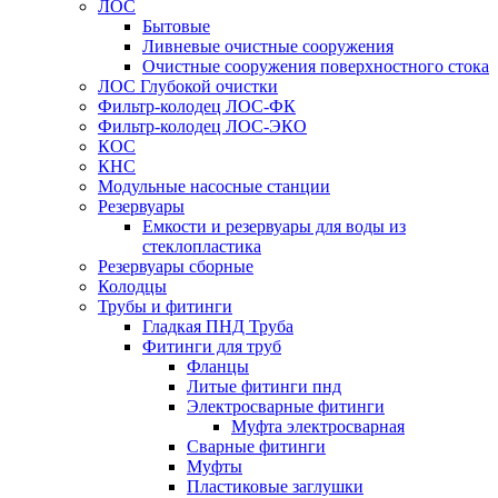
ЛОС
Бытовые
Ливневые очистные сооружения
Очистные сооружения поверхностного стока
ЛОС Глубокой очистки
Фильтр-колодец ЛОС-ФК
Фильтр-колодец ЛОС-ЭКО
КОС
КНС
Модульные насосные станции
Резервуары
Емкости и резервуары для воды из
стеклопластика
Резервуары сборные
Колодцы
Трубы и фитинги
Гладкая ПНД Труба
Фитинги для труб
Фланцы
Литые фитинги пнд
Электросварные фитинги
Муфта электросварная
Сварные фитинги
Муфты
Пластиковые заглушки