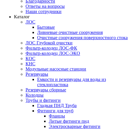
Благодарности
Ответы на вопросы
Наши сотрудники
Каталог
ЛОС
Бытовые
Ливневые очистные сооружения
Очистные сооружения поверхностного стока
ЛОС Глубокой очистки
Фильтр-колодец ЛОС-ФК
Фильтр-колодец ЛОС-ЭКО
КОС
КНС
Модульные насосные станции
Резервуары
Емкости и резервуары для воды из
стеклопластика
Резервуары сборные
Колодцы
Трубы и фитинги
Гладкая ПНД Труба
Фитинги для труб
Фланцы
Литые фитинги пнд
Электросварные фитинги