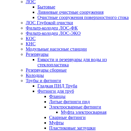
ЛОС
Бытовые
Ливневые очистные сооружения
Очистные сооружения поверхностного стока
ЛОС Глубокой очистки
Фильтр-колодец ЛОС-ФК
Фильтр-колодец ЛОС-ЭКО
КОС
КНС
Модульные насосные станции
Резервуары
Емкости и резервуары для воды из
стеклопластика
Резервуары сборные
Колодцы
Трубы и фитинги
Гладкая ПНД Труба
Фитинги для труб
Фланцы
Литые фитинги пнд
Электросварные фитинги
Муфта электросварная
Сварные фитинги
Муфты
Пластиковые заглушки