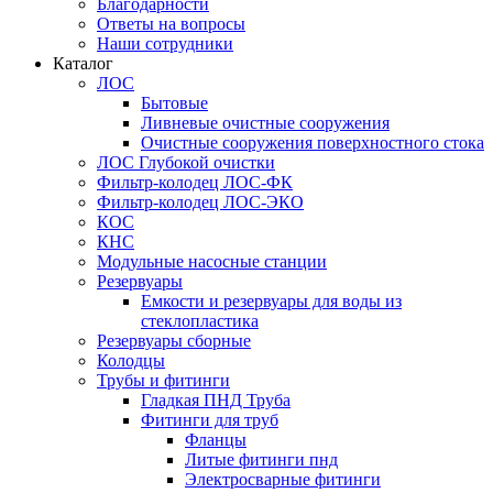
Благодарности
Ответы на вопросы
Наши сотрудники
Каталог
ЛОС
Бытовые
Ливневые очистные сооружения
Очистные сооружения поверхностного стока
ЛОС Глубокой очистки
Фильтр-колодец ЛОС-ФК
Фильтр-колодец ЛОС-ЭКО
КОС
КНС
Модульные насосные станции
Резервуары
Емкости и резервуары для воды из
стеклопластика
Резервуары сборные
Колодцы
Трубы и фитинги
Гладкая ПНД Труба
Фитинги для труб
Фланцы
Литые фитинги пнд
Электросварные фитинги